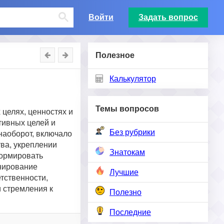
Войти
Задать вопрос
Полезное
Калькулятор
Темы вопросов
целях, ценностях и
тивных целей и
Без рубрики
наоборот, включало
тва, укреплении
Знатокам
формировать
нирование
Лучшие
тственности,
и стремления к
Полезно
Последние