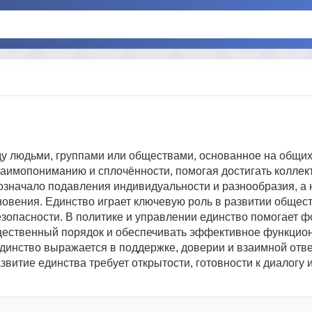
у людьми, группами или обществами, основанное на общих 
взаимопониманию и сплочённости, помогая достигать коллек
означало подавления индивидуальности и разнообразия, а 
новения. Единство играет ключевую роль в развитии общес
езопасности. В политике и управлении единство помогает 
щественный порядок и обеспечивать эффективное функцио
динство выражается в поддержке, доверии и взаимной отве
звитие единства требует открытости, готовности к диалогу 