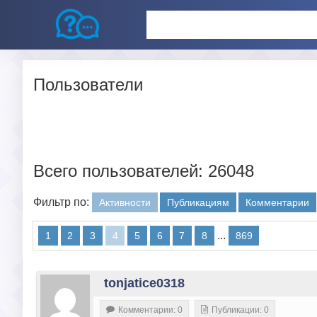
Пользователи
Всего пользователей: 26048
Фильтр по:
Активности
Публикациям
Комментарии
...
1
2
3
4
5
6
7
8
869
tonjatice0318
Комментарии: 0
Публикации: 0