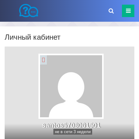
Личный кабинет
santos5708061501
не в сети 3 недели